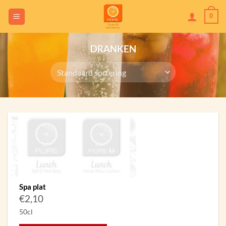
Skip
0
to
content
DRANKEN
Spa plat
€
2,10
50cl