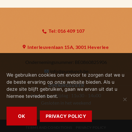
Tel: 016 409 107
Interleuvenlaan 15A, 3001 Heverlee
Ondernemingsnummer:
BE0860825906
info@purelunch.be
We gebruiken cookies om ervoor te zorgen dat we u
de beste ervaring op onze website bieden. Als u
OPENINGSUREN
deze site blijft gebruiken, gaan we ervan uit dat u
Maandag - Vrijdag : 11u30 - 14u00
hiermee tevreden bent.
Gesloten in het weekend
OK
PRIVACY POLICY
TERMS AND CONDITIONS
PRIVACY POLICY