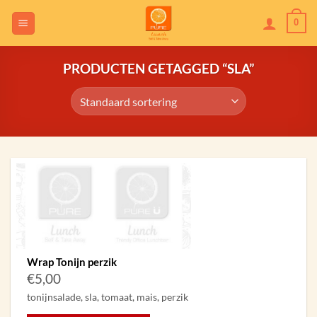
Skip
0
to
content
PRODUCTEN GETAGGED “SLA”
Wrap Tonijn perzik
€
5,00
tonijnsalade, sla, tomaat, mais, perzik