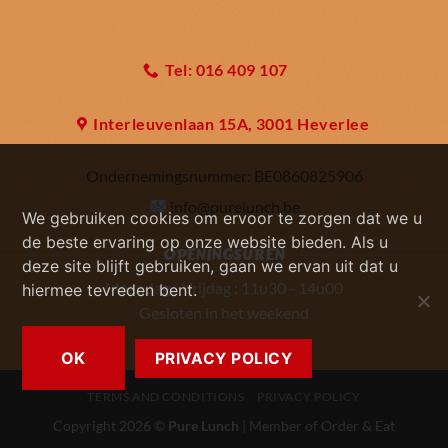
Tel: 016 409 107
Interleuvenlaan 15A, 3001 Heverlee
Ondernemingsnummer:
BE0860825906
info@purelunch.be
We gebruiken cookies om ervoor te zorgen dat we u
de beste ervaring op onze website bieden. Als u
OPENINGSUREN
deze site blijft gebruiken, gaan we ervan uit dat u
Maandag - Vrijdag : 11u30 - 14u00
hiermee tevreden bent.
Gesloten in het weekend
OK
PRIVACY POLICY
TERMS AND CONDITIONS
PRIVACY POLICY
Copyright 2026 ©
Pure Lunch
| Member of
Order & Eat